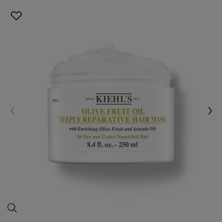
ماسك 