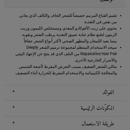
صُمم القناع المرمم خصيصاً للشعر الجاف والتالف الذي يعاني
من نقص في التغذية
يحتوي على زيت الأفوكادو المغذي ومستخلص الليمون وزيت
الزيتون لصُنع نظام عناية عميق التغذية يرطب الشعر ويقويه
بينما يعيد اللمعان والمظهر الصحي لأكثر أنواع الشعر جفافاً
سيحد الاستخدام المنتظم لمجموعة ترميم الشعر Deeply
Repairative Hair Pak من التلف الذي قد ينتج عن الإجهاد البيئي
والأضرار الخارجية الأخرى
مثالي للشعر الضعيف بسبب التعرض المفرط لأشعة الشمس
والمعالجة الكيميائية والاستخدام المفرط للحرارة أثناء التصفيف
الفوائد
المكوّنات الرئيسية
طريقة الاستعمال