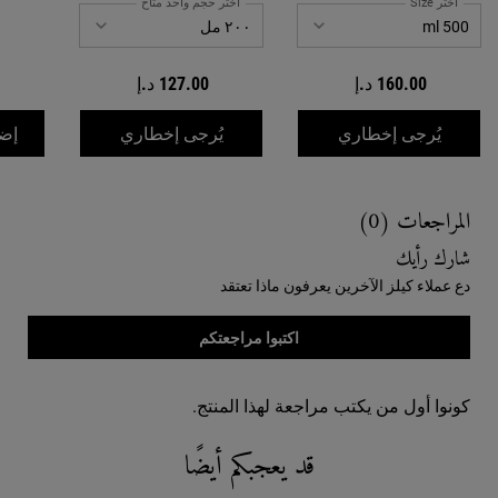
اختر Size
اختر حجم واحد متاح
160.00 د.إ
127.00 د.إ
WHEN THE شامبو زيت ثمرة الزيتون المرطب والمغذي IS AVAILABLE
WHEN THE بلسم زيت ثمار الزيتون المغذي IS AVAILABLE
يُرجى إخطاري
يُرجى إخطاري
إضا
Reviews
المراجعات (0)
شارك رأيك
دع عملاء كيلز الآخرين يعرفون ماذا تعتقد
اكتبوا مراجعتكم
كونوا أول من يكتب مراجعة لهذا المنتج.
قد يعجبكم أيضًا
You May Also Like