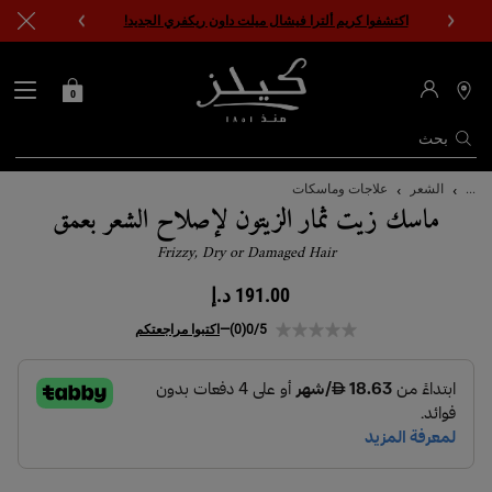
اكتشفوا كريم ألترا فيشال ميلت داون ريكفري الجديد!
0
0 PRODUCT IN CART
حقيبتي
محدد
مواقع
المتاجر
بحث
المحتوى الرئيسي
...
الشعر
علاجات وماسكات
ماسك زيت ثمار الزيتون لإصلاح الشعر بعمق
Frizzy, Dry or Damaged Hair
191.00 د.إ
0/5
(0)
—
اكتبوا مراجعتكم