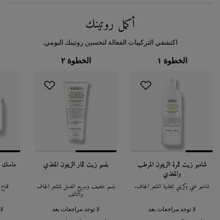
أكمل روتينك
PDP Routine Section
اكتشفي التركيبات الفعالة لتحسين روتينك اليومي.
الخطوة ١
الخطوة ٢
شامبو زيت ثمرة الزيتون المرطب
بلسم زيت ثمار الزيتون المغذي
ماسك زي
والمغذي
شامبو غني وكريمي لتغذية الشعر الجاف.
بلسم خفيف وسريع الغسل للشعر الجاف
قناع 
والتالف
لا توجد مراجعات بعد
لا توجد مراجعات بعد
لا