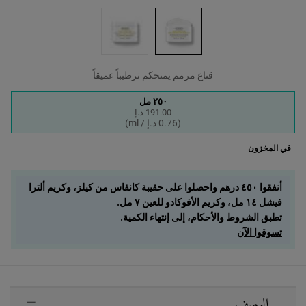
قناع مرمم يمنحكم ترطيباً عميقاً
One size only
٢٥٠ مل
191.00 د.إ
Selected
, 1 of 1
(0.76 د.إ / ml)
في المخزون
أنفقوا ٤٥٠ درهم واحصلوا على حقيبة كانفاس من كيلز، وكريم ألترا
فيشل ١٤ مل، وكريم الأفوكادو للعين ٧ مل.
تطبق الشروط والأحكام، إلى إنتهاء الكمية.
تسوقوا الآن
PDP Sections Accordion
الوصف