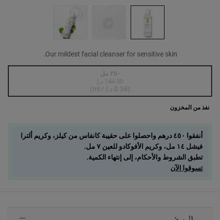
Our mildest facial cleanser for sensitive skin.
One حجم واحد متاح only
٢٥٠ مل
144.00 د.إ
, 1 of 1
Selected
أنواع المنتج غير متوفرة في المخزون، {0}
(0.58 د.إ / ml)
نفذ من المخزون
أنفقوا ٤٥٠ درهم واحصلوا على حقيبة كانفاس من كيلز، وكريم ألترا
فيشل ١٤ مل، وكريم الأفوكادو للعين ٧ مل.
تطبق الشروط والأحكام، إلى إنتهاء الكمية.
تسوقوا الآن
PDP Sections Accordion