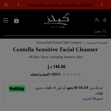
اكتشفوا كريم ألترا فيشال ميلت داون ريكفري الجديد!
0
0 PRODUCT IN CART
حقيبتي
محدد
مواقع
المتاجر
بحث
المحتوى الرئيسي
الصفحة الرئيسية
Discounted Product Sets Category
Centella Sensitive Facial Cleanser
All Skin Types, including Sensitive Skin
144.00 د.إ
0/5
(0)
—
اكتبوا مراجعتكم