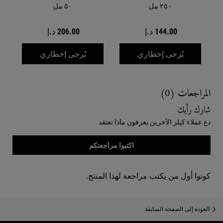
٢٥٠ مل
٥٠ مل
144.00 د.إ
206.00 د.إ
WHEN THE CENTELLA SENSITIVE FACIAL CLEANSER IS AVAILABLE
WHEN THE مرطب سينتيلا سيكا للبشرة الحساسة IS AVAILABLE
يُرجى إخطاري
يُرجى إخطاري
Reviews
المراجعات (0)
شارك رأيك
دع عملاء كيلز الآخرين يعرفون ماذا تعتقد
اكتبوا مراجعتكم
كونوا أول من يكتب مراجعة لهذا المنتج.
You May Also Like
You May Also Like
العودة إلى الصفحة السابقة