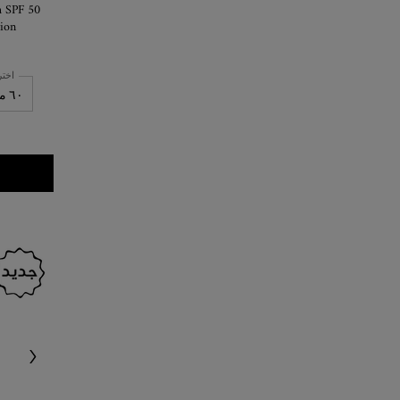
h SPF 50
ion.
اخت