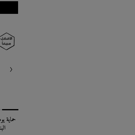
حماية يو
البنفس