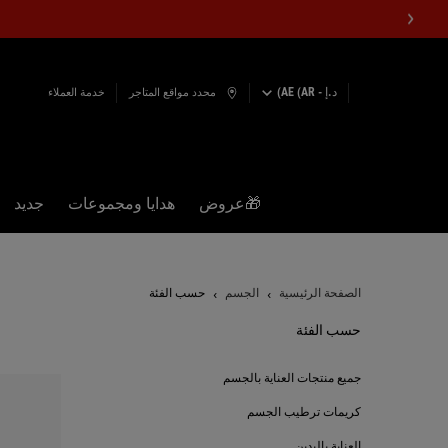
د.إ - AE (AR)
محدد مواقع المتاجر
خدمة العملاء
🎁عروض
هدايا ومجموعات
جديد
المحتوى الرئيسي
الصفحة الرئيسية
الجسم
حسب الفئة
حسب الفئة
حسب الفئة
جميع منتجات العناية بالجسم
كريمات ترطيب الجسم
العناية باليدين