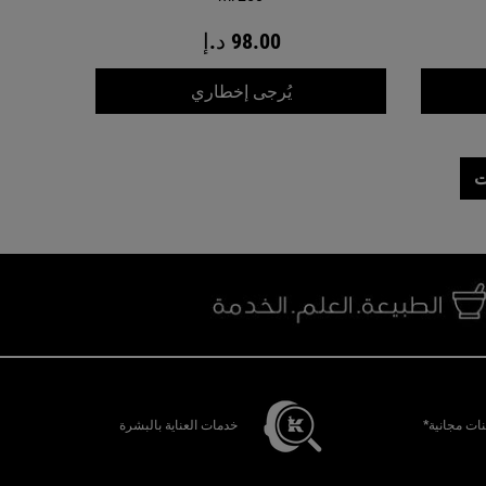
98.00 د.إ
WHEN THE غسول لطيف للشعر والجسم IS AVAILABLE
ف الجسم السائل للاستحمام برائحة المسك الأصلي
يُرجى إخطاري
ت
ات مجانية*
خدمات العناية بالبشرة