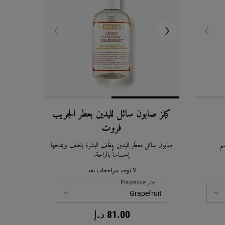
كيلز صابون سائل لليدين بعطر الجريب
فروت
م
صابون سائل معطّر لليدين ينظّف البشرة بلطف ويمنحها
إحساساً بالراحة.
لا توجد مراجعات بعد
اختر Fragrance
81.00 د.إ