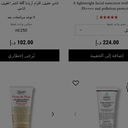
A lightweight facial sunscreen wit
شامبو خفيف القوام لزيادة كثافة الشعر الخفيف أ
PA++++ and pollution protect
الناعم.
1
لا توجد مراجعات بعد
ر حجم واحد فقط
مقاس واحد فقط
250 ml
224.00 د.إ
102.00 د.إ
WHEN THE شامبو لزيادة كثافة الشعر بخلاصة الأرز والقمح IS AVAILABLE
حماية يومية فائقة الخفة من الأشعة فوق البنفسجية SPF50 PA
إضافة إلى الحقيبة
يُرجى إخطاري