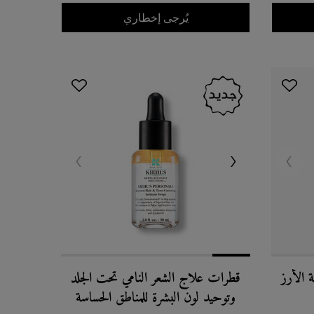
م دو كور
WHEN THE كيلز صابون سائل لليدين بعطر الجريب فروت IS AVAILABLE
يُرجى إخطاري
ة الأرز
قطرات علاج الشعر النامي تحت الجلد
وتوحيد لون البشرة للمناطق الحساسة