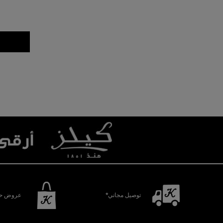
توصيل مجاني*
عروض حص