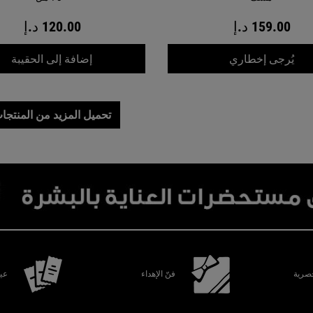
159.00 د.إ
120.00 د.إ
WHEN THE زيت مسك عطري بتركيبة مركّزة مع أداة تطبيق رولر بول. IS AVAILABLE
منظ
يُرجى إخطاري
إضافة إلى الحقيبة
تحميل المزيد من المنتجا
رية
فنّ الإهداء
عين