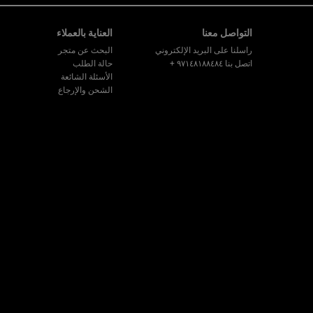
تصفّح التذييل
التواصل معنا
العناية بالعملاء
راسلنا على البريد الإلكتروني
البحث عن متجر
اتصل بنا ٩٧١٤٨١٨٨٤٨٤
+
حالة الطلب
الأسئلة الشائعة
الشحن والإرجاع