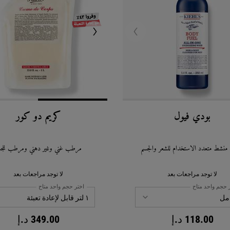
بودي فيول
كريم دو كور
نشط متعدد الاستخدام للشعر والجسم
مرطب غني وغير دهني ومرطب للجس
لا توجد مراجعات بعد
لا توجد مراجعات بعد
 حجم واحد متاح
اختر حجم واحد متاح
118.00 د.إ
349.00 د.إ