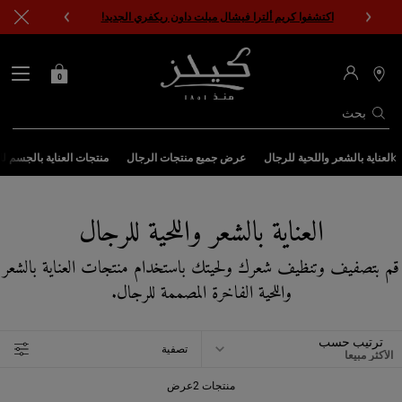
اكتشفوا كريم ألترا فيشال ميلت داون ريكفري الجديد!
0
0 PRODUCT IN CART
حقيبتي
محدد
مواقع
المتاجر
بحث
المحتوى الرئيسي
العناية بالشعر واللحية للرجال
عرض جميع منتجات الرجال
منتجات العناية بالجسم ل
العناية بالشعر واللحية للرجال
قم بتصفيف وتنظيف شعرك ولحيتك باستخدام منتجات العناية بالشعر
واللحية الفاخرة المصممة للرجال.
ترتيب حسب
تصفية
FILTER MENU
منتجات 2عرض