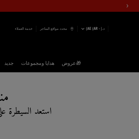
د.إ - AE (AR)
محدد مواقع المتاجر
خدمة العملاء
🎁عروض
هدايا ومجموعات
جديد
المحتوى الرئيسي
منت
استعد السيطرة على 