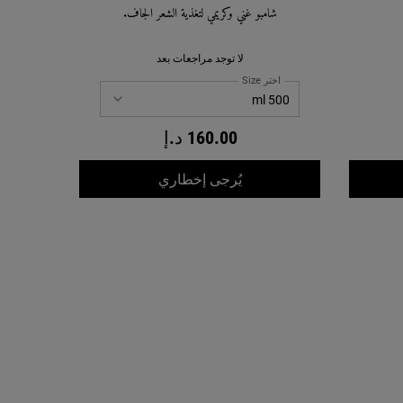
شامبو غني وكريمي لتغذية الشعر الجاف.
لا توجد مراجعات بعد
اختر Size
160.00 د.إ
WHEN THE شامبو زيت ثمرة الزيتون المرطب والمغذي IS AVAILABLE
يُرجى إخطاري