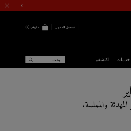
حقيبتي
0
تسجيل الدخول
0 PRODUCT IN CART
خدمات
اكتشفوا
بحث
ير
المهدئة والمملسة.