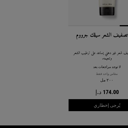
تصفيف الشعر سيلك جرووم
ف شعر غير دهني يساعد على ترطيب الشعر
وتنعيمه.
لا توجد مراجعات بعد
مقاس واحد فقط
٢٠٠ مل
174.00 د.إ
WHEN THE كريم تصفيف الشعر سيلك جرووم IS AVAILABLE
يُرجى إخطاري