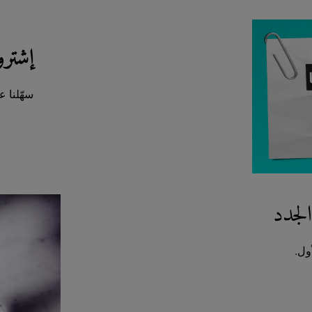
إشترو
سهّلنا ع
لجدد