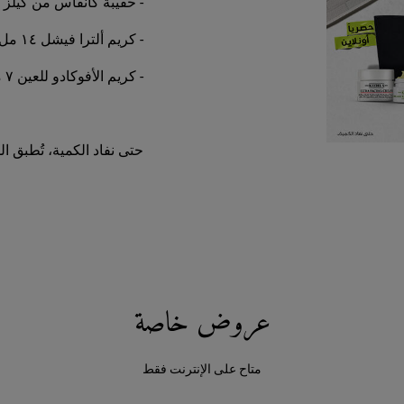
- حقيبة كانفاس من كيلز
- كريم ألترا فيشل ١٤ مل
- كريم الأفوكادو للعين ٧ مل
حتى نفاد الكمية، تُطبق 
عروض خاصة
متاح على الإنترنت فقط