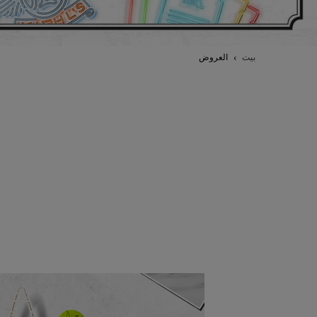
بيت
العروض