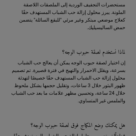
مستحضرات التجفيف الوردية إلى الملصقات اللاصقة
الملونة. يبرز محلول إزالة حب الشباب المستهدف حقًا
كعلاج موضعي مبتكر وغير مرئي "للبقع السائلة" يتضمن
حمض الساليسيليك.
لماذا نستخدم لصقة حبوب الوجه؟
إن اختيار لصقة حبوب الوجه يمكن أن يعالج حب الشباب
بسرعة، ويقلل الاحمرار والتهيج في فترة قصيرة. تم تصميم
محلول إزالة حب الشباب المستهدف حقًا خصيصًا لتهدئة
ظهور البثور خلال 3 ساعات، وتقليل حجمها بشكل ملحوظ
خلال 24 ساعة، وتحسين مظهر علامات ما بعد حب الشباب
والملمس غير المتساوي.
هل يمكنك وضع المكياج فوق لصقة حبوب الوجه؟
قطعاً! تم تصميم محلول إزالة حب الشباب المستهدف حقًا