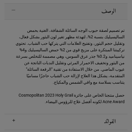
PDP Sections Accordion
الوصف
تم تصميم لصقة حبوب الوجه السائلة الشفافة، الغنية بحمض
الساليسيليك بنسبة 2%، لتهدئة مظهر تغير لون البثور بشكل فعال،
وتقليل حجم البثور، وتفتيح العلامات التي يتركها حب الشباب. تحتوي
تركيبتنا المبتكرة على مزيج قوي من 2% حمض الساليسيليك و4%
نياسيناميد و0.2% جذر عرق السوس، وهي مصممة للتخلص بسرعة
من البثور وتخفيف الاحمرار المرئي وتقليل الندبات الناتجة عن
عيوب الماضي. من خلال الاستفادة من تقنية "الرقعة السائلة"
المتقدمة، يشكل هذا العلاج لإزالة حب الشباب حاجزًا مساميًا
يتناسب بسلاسة مع واقي الشمس والمكياج.
حصل منتجنا الخاص على جائزة Cosmopolitan 2023 Holy Grail
Acne Award لكونه أفضل علاج للرؤوس البيضاء.
الفوائد