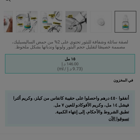
لصقة سائلة وشفافة للبثور تحتوي على 2% من حمض الساليسيليك،
مصممة خصيصًا لتقليل حجم البثور ولونها وندباتها بشكل ملحوظ.
One حجم واحد متاح only
١٥ مل
146.00 د.إ
Selected
, 1 of 1
(9.73 د.إ / ml)
في المخزون
أنفقوا ٤٥٠ درهم واحصلوا على حقيبة كانفاس من كيلز، وكريم ألترا
فيشل ١٤ مل، وكريم الأفوكادو للعين ٧ مل.
تطبق الشروط والأحكام، إلى إنتهاء الكمية.
تسوقوا الآن