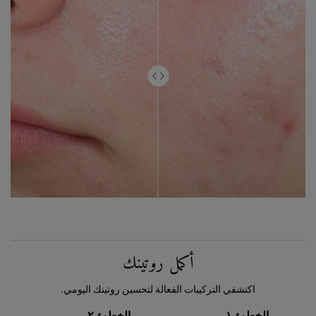
PDP Routine Section
أكمل روتينك
اكتشفي التركيبات الفعالة لتحسين روتينك اليومي.
الخطوة ١
الخطوة ٢