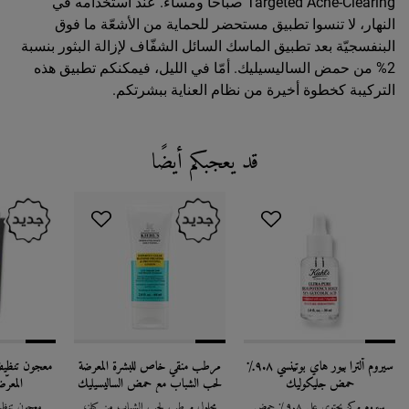
Targeted Acne-Clearing صباحاً ومساءً. عند استخدامه في
النهار، لا تنسوا تطبيق مستحضر للحماية من الأشعّة ما فوق
البنفسجيّة بعد تطبيق الماسك السائل الشفّاف لإزالة البثور بنسبة
2% من حمض الساليسيليك. أمّا في الليل، فيمكنكم تطبيق هذه
التركيبة كخطوة أخيرة من نظام العناية ببشرتكم.
قد يعجبكم أيضًا
You May Also Like
سيروم ألترا بيور هاي بوتينسي ٩.٨٪
مرطب منقي خاص للبشرة المعرضة
معجون تنظيف
حمض جليكوليك
لحب الشباب مع حمض الساليسيليك
المعرّ
سيروم مركز يحتوي على ٩.٨٪ حمض
محلول مرطب لحب الشباب من كيلز،
معجون تنظي