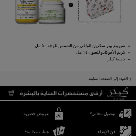
سيروم بيتر سكرين الواقي من الشمس للوجه ٥٠ مل
كريم الأفوكادو للعيون ١٤ مل
حقيبة كيلز​
العودة إلى الصفحة السابقة
توصيل مجاني*
عروض حصرية
فنّ الإهداء
عينات مجانية*