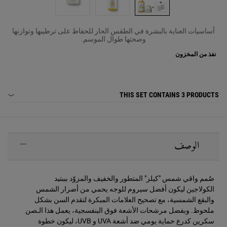
أساسيات العناية بالبشرة في الطقس الحار للحفاظ على ترطيبها وتوازنها
وصحتها طوال الموسم.
نفذ من المخزون
THIS SET CONTAINS
3 PRODUCTS
PDP Sections Accordion
الوصف
صُمم واقي شمس "كيلز" المتطور والخفيف والمزوّد بببتيد
الكولاجين ليكون أفضل سيروم للوجه يحمي من أضرار الشمس
والبقع الشمسية، مع تصحيح العلامات المبكرة لتقدم السن بشكل
ملحوظ. وبفضل مرشحات الأشعة فوق البنفسجية، يعمل هذا الـصن
سكرين كدرع حماية يومي ضد أشعة UVA و UVB، ليكون خطوة