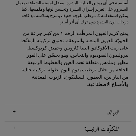
أساسية في أي روتين العناية بالبشرة. بفضل لمسته الشفافة، يعمل
السيروم على تعزيز إشراق البشرة وتحسين لونها وملمسها، كما
يمكن استخدامه كـ مرطب للوجه خفيف يمتزج بسلاسة مع كافة
درجات لون البشرة دون ترك أي أثر أبيض.
يمنح كريم العيون المرطّب الرقم ١ من كيلز جرعة من
الحيويّة للعيون المتعبة والمرهقة. تحتوي تركيبته المفتّحة
على زيت الأفوكادو، البيتا كاروتين وحمض كربوكسيل
بيروليدون الصوديوم والنحاس، وهو يحسّن على الفور
مظهر وملمس منطقة تحت العين والخطوط الرفيعة
الجافة من خلال ترطيب يدوم اليوم بطوله. تركيبة خالية
من البارابين، العطور، السيليكون، الزيوت المعدنية
والأصباغ الاصطناعية.
الفوائد
المكوّنات الرئيسية