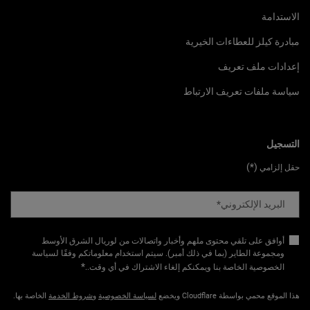
الاستدامة
مبادرة كيلز للعطاءات الخيرية
إعدادات ملف تعريف
سياسة ملفات تعريف الارتباط
التسجيل
(*)
حقل إلزامي
البريد الإلكتروني
*
أوافق على تلقي محتوى ملهم وأخبار واتصالات من لوريال الشرق الأوسط
ومجموعة الطاير (بما في ذلك أمبر). سيتم استخدام معلوماتكم وفقًا لسياسة
*
الخصوصية الخاصة بنا ويمكنكم إلغاء الاشتراك في أي وقت.​
.
هذا الموقع محمي بواسطة Cloudflare ويخضع
لسياسة الخصوصية
و
شروط الخدمة
الخاصة بها.