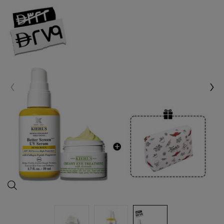
مستلز