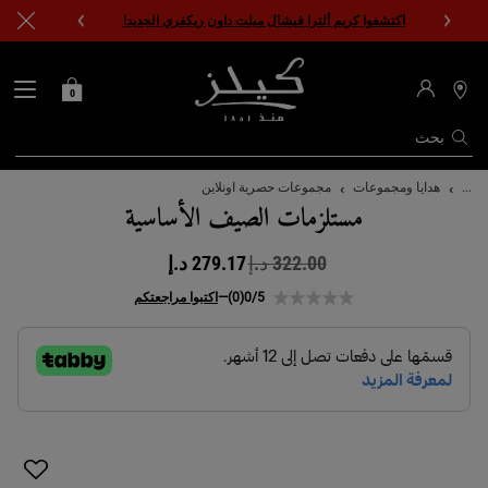
اكتشفوا كريم ألترا فيشال ميلت داون ريكفري الجديد!
0
0 PRODUCT IN CART
حقيبتي
محدد
مواقع
المتاجر
بحث
المحتوى الرئيسي
...
هدايا ومجموعات
مجموعات حصرية اونلاين
مستلزمات الصيف الأساسية
322.00 د.إ
279.17 د.إ
السعر القديم
السعر الجديد
0/5
(0)
—
اكتبوا مراجعتكم